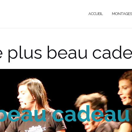
ACCUEIL
MONTAGES
e plus beau cadea
beau cadeau :