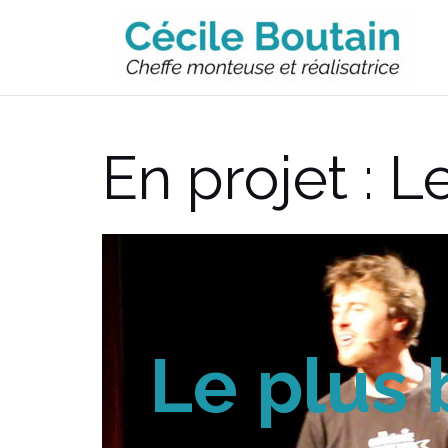
Aller
au
contenu
En projet : L
Le plus 