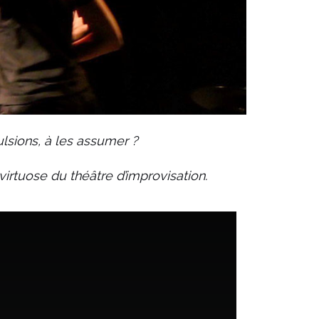
pulsions, à les assumer ?
virtuose du théâtre d’improvisation.