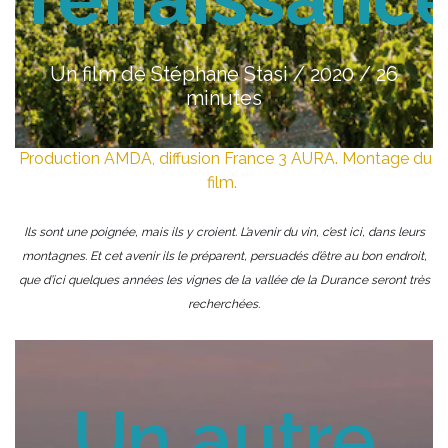
Un film de Stéphane Stasi / 2020 / 26
minutes
Production AMDA, diffusion France 3 AURA. Montage du
film.
Ils sont une poignée, mais ils y croient. L’avenir du vin, c’est ici, dans leurs
montagnes. Et cet avenir ils le préparent, persuadés d’être au bon endroit,
que d’ici quelques années les vignes de la vallée de la Durance seront très
recherchées.
Un autre