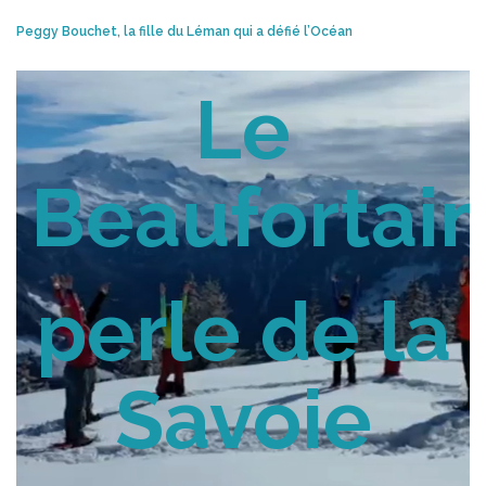
Peggy Bouchet, la fille du Léman qui a défié l’Océan
Le
Beaufortain
perle de la
Savoie