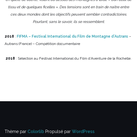
tissu et de quelques ficelles ». Des tensions sont en train de naitre entre
ces deux mondes dont les objectifs peuvent sembler contradictoires.
Pourtant, sans le savoir, ils se ressemblent.
2018
:
FIFMA – Festival International du Film de Montagne d’Autrans
–
Autrans (France) – Compétition documentaire
2018
: Sélection au Festival International du Film d’Aventure de la Rochelle.
Thème par
Colorlib
Propulsé par
WordPress