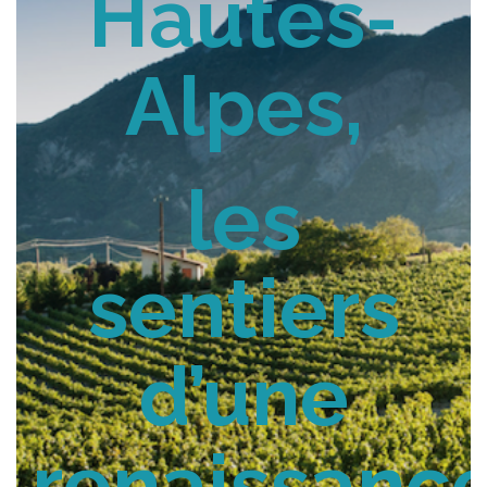
Hautes-
Alpes,
les
sentiers
d’une
renaissanc