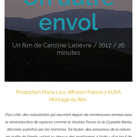
envol
Un film de Caroline Lelièvre / 2017 / 26
minutes
Production Mona Lisa, diffusion France 3 AURA.
Montage du film.
D’un côté, des naturalistes qui œuvrent depuis de nombreuses années pour
la réintroduction de rapaces comme le Vautour Fauve ou le Gypaète Barbu,
décimés autrefois par les Hommes. De l’autre, des amoureux de la nature
en quête de liberté, volant au dessus des montagnes à l’aide « d’un bout de